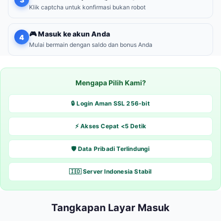
Klik captcha untuk konfirmasi bukan robot
🎮 Masuk ke akun Anda
4
Mulai bermain dengan saldo dan bonus Anda
Mengapa Pilih Kami?
🔒 Login Aman SSL 256-bit
⚡ Akses Cepat <5 Detik
🛡️ Data Pribadi Terlindungi
🇮🇩 Server Indonesia Stabil
Tangkapan Layar Masuk